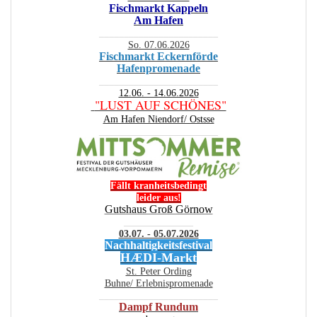
Fischmarkt Kappeln
Am Hafen
________________________
So. 07.06.2026
Fischmarkt Eckernförde
Hafenpromenade
________________________
12.06. - 14.06.2026
"LUST AUF SCHÖNES"
Am Hafen Niendorf/ Ostsse
________________________
Fällt kranheitsbedingt
leider aus!
Gutshaus Groß Görnow
______________
03.07. - 05.07.2026
Nachhaltigkeitsfestival
HÆDI-Markt
St. Peter Ording
Buhne/ Erlebnispromenade
________________________
Dampf Rundum