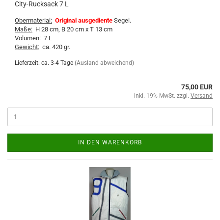
City-Rucksack 7 L
Obermaterial:
Original ausgediente
Segel.
Maße:
H 28 cm, B 20 cm x T 13 cm
Volumen:
7 L
Gewicht:
ca. 420 gr.
Lieferzeit: ca. 3-4 Tage
(Ausland abweichend)
75,00 EUR
inkl. 19% MwSt. zzgl.
Versand
IN DEN WARENKORB