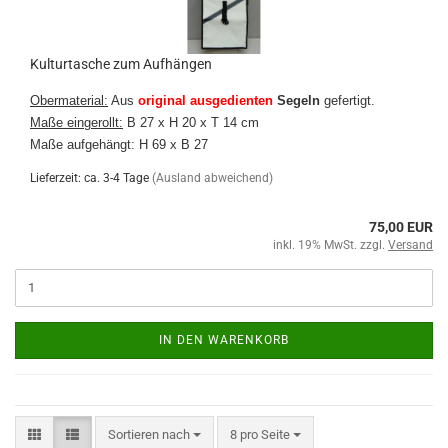
Kulturtasche zum Aufhängen
Obermaterial:
Aus
original ausgedienten
Segeln
gefertigt.
Maße eingerollt:
B 27 x H 20 x T 14 cm
Maße aufgehängt: H 69 x B 27
Lieferzeit: ca. 3-4 Tage
(Ausland abweichend)
75,00 EUR
inkl. 19% MwSt. zzgl.
Versand
IN DEN WARENKORB
Sortieren nach
pro Seite
Sortieren nach
8 pro Seite