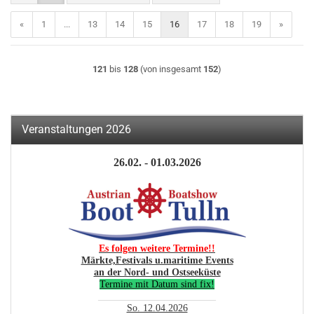
«
1
...
13
14
15
16
17
18
19
»
121
bis
128
(von insgesamt
152
)
Veranstaltungen 2026
26.02. - 01.03.2026
Es folgen weitere Termine!!
Märkte,Festivals u.maritime Events
an der Nord- und Ostseeküste
Termine mit Datum sind fix!
________________________
So. 12.04.2026