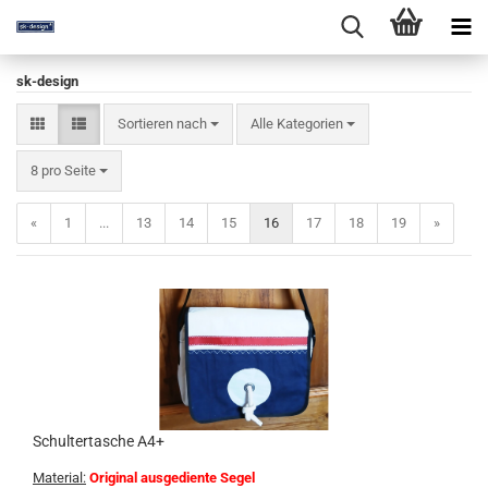
sk-design
Sortieren nach
Sortieren nach
Alle Kategorien
pro Seite
8 pro Seite
«
1
...
13
14
15
16
17
18
19
»
Schultertasche A4+
Material:
Original ausgediente Segel