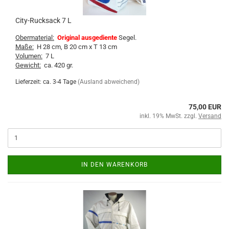
City-Rucksack 7 L
Obermaterial:
Original ausgediente
Segel.
Maße:
H 28 cm, B 20 cm x T 13 cm
Volumen:
7 L
Gewicht:
ca. 420 gr.
Lieferzeit: ca. 3-4 Tage
(Ausland abweichend)
75,00 EUR
inkl. 19% MwSt. zzgl.
Versand
IN DEN WARENKORB