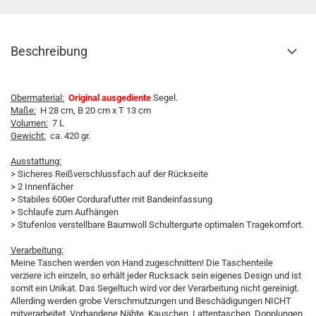
Beschreibung
Obermaterial:
Original ausgediente
Segel.
Maße:
H 28 cm, B 20 cm x T 13 cm
Volumen:
7 L
Gewicht:
ca. 420 gr.
Ausstattung:
> Sicheres Reißverschlussfach auf der Rückseite
> 2 Innenfächer
> Stabiles 600er Cordurafutter mit Bandeinfassung
> Schlaufe zum Aufhängen
> Stufenlos verstellbare Baumwoll Schultergurte optimalen Tragekomfort.
Verarbeitung:
Meine Taschen werden von Hand zugeschnitten! Die Taschenteile
verziere ich einzeln, so erhält jeder Rucksack sein eigenes Design und ist
somit ein Unikat. Das Segeltuch wird vor der Verarbeitung nicht gereinigt.
Allerding werden grobe Verschmutzungen und Beschädigungen NICHT
mitverarbeitet. Vorhandene Nähte, Kauschen, Lattentaschen, Dopplungen