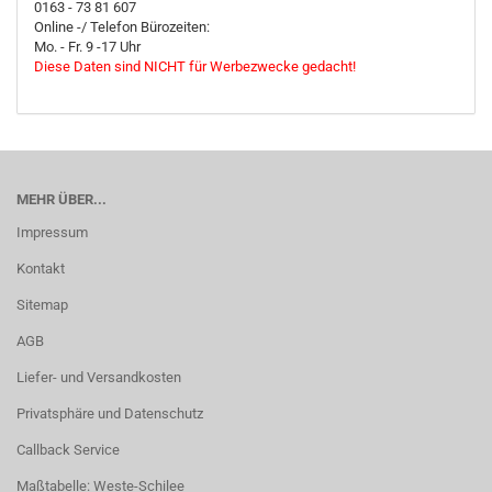
0163 - 73 81 607
Online -/ Telefon Bürozeiten:
Mo. - Fr. 9 -17 Uhr
Diese Daten sind NICHT für Werbezwecke gedacht!
MEHR ÜBER...
Impressum
Kontakt
Sitemap
AGB
Liefer- und Versandkosten
Privatsphäre und Datenschutz
Callback Service
Maßtabelle: Weste-Schilee