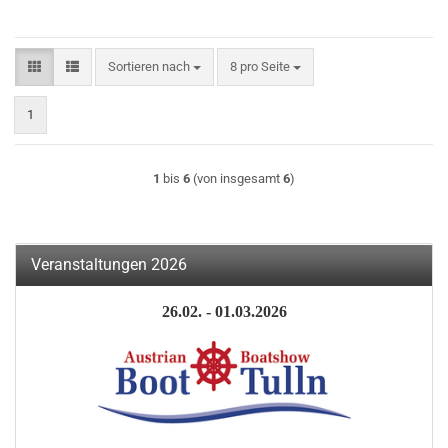
Sortieren nach
pro Seite
Sortieren nach
8 pro Seite
1
1
bis
6
(von insgesamt
6
)
Veranstaltungen 2026
26.02. - 01.03.2026