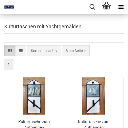
Kulturtaschen mit Yachtgemälden
Sortieren nach
pro Seite
Sortieren nach
8 pro Seite
1
Kulturtasche zum
Kulturtasche zum
Aufhängen
Aufhängen