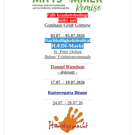
Fällt kranheitsbedingt
leider aus!
Gutshaus Groß Görnow
______________
03.07. - 05.07.2026
Nachhaltigkeitsfestival
HÆDI-Markt
St. Peter Ording
Buhne/ Erlebnispromenade
________________________
Dampf Rundum
- abgesagt -
________________________
17.07. - 19.07.2026
Kutterregatta Büsum
________________________
24.07. - 26.07.26