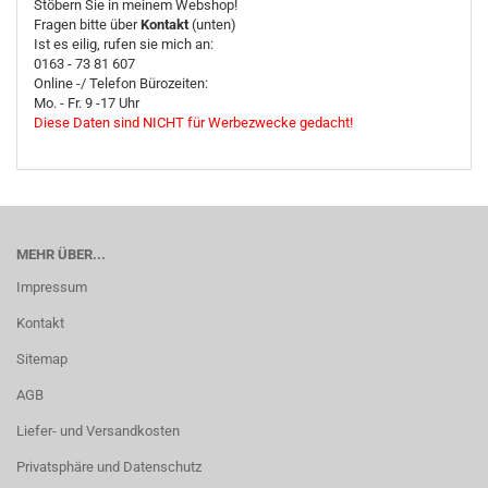
Stöbern Sie in meinem Webshop!
Fragen bitte über
Kontakt
(unten)
Ist es eilig, rufen sie mich an:
0163 - 73 81 607
Online -/ Telefon Bürozeiten:
Mo. - Fr. 9 -17 Uhr
Diese Daten sind NICHT für Werbezwecke gedacht!
MEHR ÜBER...
Impressum
Kontakt
Sitemap
AGB
Liefer- und Versandkosten
Privatsphäre und Datenschutz