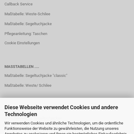
Callback Service
Maßtabelle: Weste-Schilee
Maßtabelle: Segeltuchjacke
Pflegeanleitung: Taschen
Cookie Einstellungen
MASSTABELLEN ....
Maßtabelle: Segeltuchjacke "classic"
Maßtabelle: Weste/ Schilee
Diese Webseite verwendet Cookies und andere
PFLEGE- UND WASCHANLEITUNGEN
Technologien
Waschanleitung: Segeltuchjacken
Wir verwenden Cookies und ähnliche Technologien, um die ordentliche
Pflegeanleitung: Taschen
Funktionsweise der Website zu gewährleisten, die Nutzung unseres
Angebotes zu analysieren und Ihnen ein bestmögliches Einkaufserlebnis