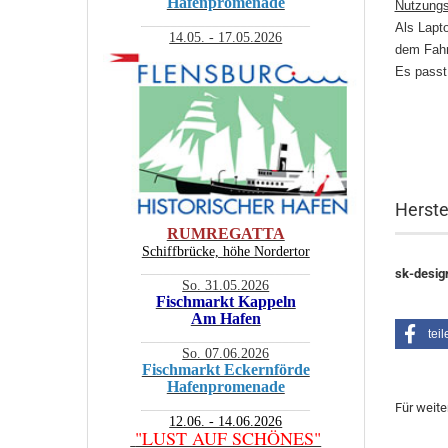
Hafenpromenade
Nutzungs
________________________
Als Lapt
14.05. - 17.05.2026
dem Fahr
Es passt
Herste
RUMREGATTA
Schiffbrücke, höhe Nordertor
________________________
sk-desig
So. 31.05.2026
Fischmarkt Kappeln
Am Hafen
teil
________________________
So. 07.06.2026
Fischmarkt Eckernförde
Hafenpromenade
________________________
Für weite
12.06. - 14.06.2026
"LUST AUF SCHÖNES"