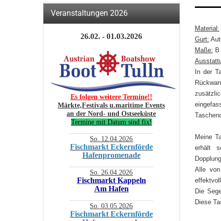
Veranstaltungen 2026
Material:
26.02. - 01.03.2026
Gurt:
Auto
Maße:
B 
Ausstatt
In der T
Rückwand
zusätzl
Es folgen weitere Termine!!
eingefa
Märkte,Festivals u.maritime Events
an der Nord- und Ostseeküste
Taschende
Termine mit Datum sind fix!
________________________
Meine Ta
So. 12.04.2026
Fischmarkt Eckernförde
erhält 
Hafenpromenade
Dopplung
________________________
Alle vo
So. 26.04.2026
Fischmarkt Kappeln
effektvo
Am Hafen
Die Sege
________________________
Diese Ta
So. 03.05.2026
Fischmarkt Eckernförde