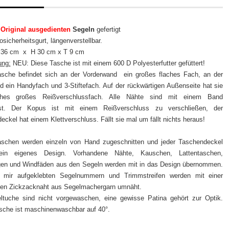
O
riginal ausgedienten
Segeln
gefertigt
sicherheitsgurt, längenverstellbar.
36 cm x H 30 cm x T 9 cm
ung:
NEU: Diese Tasche ist mit einem 600 D Polyesterfutter gefüttert!
asche befindet sich an der Vorderwand ein großes flaches Fach, an der
 ein Handyfach und 3-Stiftefach. Auf der rückwärtigen Außenseite hat sie
iches großes Reißverschlussfach. Alle Nähte sind mit einem Band
sst. Der Kopus ist mit einem Reißverschluss zu verschließen, der
ckel hat einem Klettverschluss. Fällt sie mal um fällt nichts heraus!
schen werden einzeln von Hand zugeschnitten und jeder Taschendeckel
sein eigenes Design. Vorhandene Nähte, Kauschen, Lattentaschen,
en und Windfäden aus den Segeln werden mit in das Design übernommen.
n mir aufgeklebten Segelnummern und Trimmstreifen werden mit einer
llen Zickzacknaht aus Segelmachergarn umnäht.
ltuche sind nicht vorgewaschen, eine gewisse Patina gehört zur Optik.
sche ist maschinenwaschbar auf 40°.