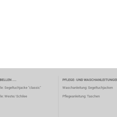
ELLEN ....
PFLEGE- UND WASCHANLEITUNGE
e: Segeltuchjacke "classic"
Waschanleitung: Segeltuchjacken
le: Weste/ Schilee
Pflegeanleitung: Taschen