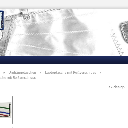
»
»
»
Umhängetaschen
Laptoptasche mit Reißverschluss
che mit Reißverschluss
sk-design