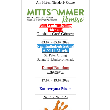
Am Hafen Niendorf/ Ostsse
________________________
Fällt kranheitsbedingt
leider aus!
Gutshaus Groß Görnow
______________
03.07. - 05.07.2026
Nachhaltigkeitsfestival
HÆDI-Markt
St. Peter Ording
Buhne/ Erlebnispromenade
________________________
Dampf Rundum
- abgesagt -
________________________
17.07. - 19.07.2026
Kutterregatta Büsum
________________________
24.07. - 26.07.26