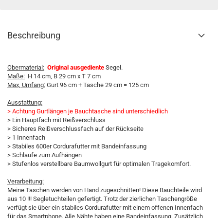
Beschreibung
Obermaterial:
Original ausgediente
Segel.
Maße:
H 14 cm, B 29 cm x T 7 cm
Max, Umfang:
Gurt 96 cm + Tasche 29 cm = 125 cm
Ausstattung:
> Achtung Gurtlängen je Bauchtasche sind unterschiedlich
> Ein Hauptfach mit Reißverschluss
> Sicheres Reißverschlussfach auf der Rückseite
> 1 Innenfach
> Stabiles 600er Cordurafutter mit Bandeinfassung
> Schlaufe zum Aufhängen
> Stufenlos verstellbare Baumwollgurt für optimalen Tragekomfort.
Verarbeitung:
Meine Taschen werden von Hand zugeschnitten! Diese Bauchteile wird
aus 10 !!! Segletuchteilen gefertigt. Trotz der zierlichen Taschengröße
verfügt sie über ein stabiles Cordurafutter mit einem offenen Innenfach
für das Smartphone. Alle Nähte haben eine Bandeinfassung. Zusätzlich