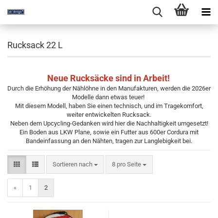
Rucksack 22 L
Neue Rucksäcke sind in Arbeit!
Durch die Erhöhung der Nählöhne in den Manufakturen, werden die 2026er
Modelle dann etwas teuer!
Mit diesem Modell, haben Sie einen technisch, und im Tragekomfort,
weiter entwickelten Rucksack.
Neben dem Upcycling-Gedanken wird hier die Nachhaltigkeit umgesetzt!
Ein Boden aus LKW Plane, sowie ein Futter aus 600er Cordura mit
Bandeinfassung an den Nähten, tragen zur Langlebigkeit bei.
Sortieren nach
pro Seite
Sortieren nach
8 pro Seite
«
1
2