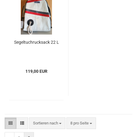
Segeltuchrucksack 22 L
119,00 EUR
Sortieren nach
pro Seite
Sortieren nach
8 pro Seite