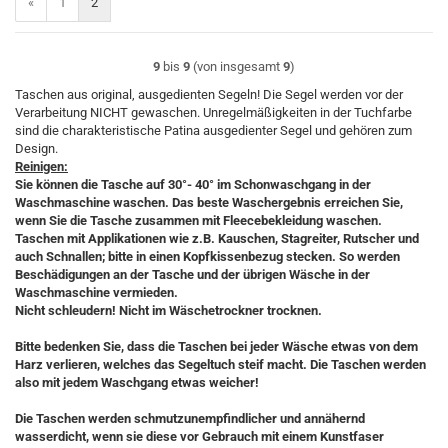
«
1
2
9
bis
9
(von insgesamt
9
)
Taschen aus original, ausgedienten Segeln! Die Segel werden vor der
Verarbeitung NICHT gewaschen. Unregelmäßigkeiten in der Tuchfarbe
sind die charakteristische Patina ausgedienter Segel und gehören zum
Design.
Reinigen:
Sie können die Tasche auf 30°- 40° im Schonwaschgang in der
Waschmaschine waschen. Das beste Waschergebnis erreichen Sie,
wenn Sie die Tasche zusammen mit Fleecebekleidung waschen.
Taschen mit Applikationen wie z.B. Kauschen, Stagreiter, Rutscher und
auch Schnallen; bitte in einen Kopfkissenbezug stecken. So werden
Beschädigungen an der Tasche und der übrigen Wäsche in der
Waschmaschine vermieden.
Nicht schleudern! Nicht im Wäschetrockner trocknen.
Bitte bedenken Sie, dass die Taschen bei jeder Wäsche etwas von dem
Harz verlieren, welches das Segeltuch steif macht. Die Taschen werden
also mit jedem Waschgang etwas weicher!
Die Taschen werden schmutzunempfindlicher und annähernd
wasserdicht, wenn sie diese vor Gebrauch mit einem Kunstfaser